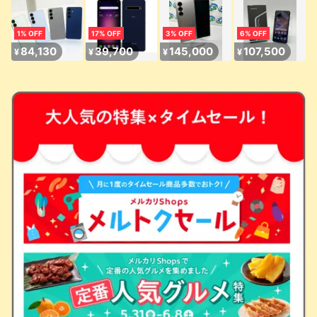
1% OFF
17% OFF
3% OFF
6% OFF
84,130
39,700
145,000
107,500
¥
¥
¥
¥