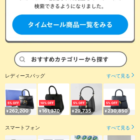
レディースバッグ
すべて見る
5% OFF
10% OFF
5% OFF
5% OFF
262,200
161,370
29,735
230,850
¥
¥
¥
¥
スマートフォン
すべて見る