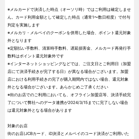
※メルカードで決済した時点（オーソリ時）ではご利用は確定しませ
ん。カード利用金額として確定した時点（通常1〜数日程度）で付与
判定を実施します
※メルカリ・メルペイのクーポンを併用した場合、ポイント還元対象
外となります
※定額払い手数料、清算時手数料、遅延損害金、メルカード再発行手
数料はポイント還元対象外です
※インターネットショッピングなどでは、ご注文日とご利用日（加盟
店にて決済手続きが完了する日）が異なる場合がございます。加盟
店における利用手続きの完了が購入期間内ではない場合、還元対象
外となる場合がございます。あらかじめご了承ください
※街のお店でのご利用においても、オフライン加盟店等、決済手続完
了について弊社へのデータ連携が2024/3/15までに完了しない場合
は還元対象外となる場合があります
対象のお店
街のお店(JCBカード、iD決済とメルペイのコード決済がご利用いた