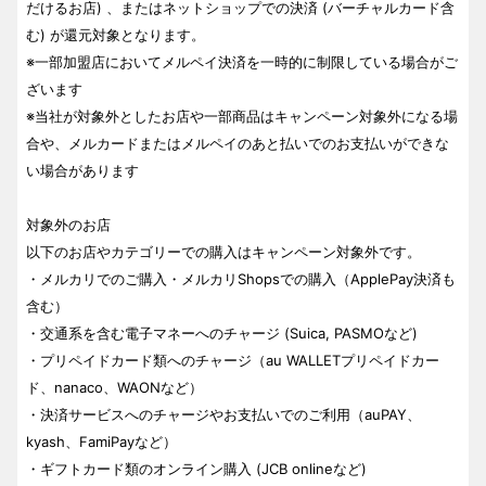
だけるお店) 、またはネットショップでの決済 (バーチャルカード含
む) が還元対象となります。
※一部加盟店においてメルペイ決済を一時的に制限している場合がご
ざいます
※当社が対象外としたお店や一部商品はキャンペーン対象外になる場
合や、メルカードまたはメルペイのあと払いでのお支払いができな
い場合があります
対象外のお店
以下のお店やカテゴリーでの購入はキャンペーン対象外です。
・メルカリでのご購入・メルカリShopsでの購入（ApplePay決済も
含む）
・交通系を含む電子マネーへのチャージ (Suica, PASMOなど)
・プリペイドカード類へのチャージ（au WALLETプリペイドカー
ド、nanaco、WAONなど）
・決済サービスへのチャージやお支払いでのご利用（auPAY、
kyash、FamiPayなど）
・ギフトカード類のオンライン購入 (JCB onlineなど)